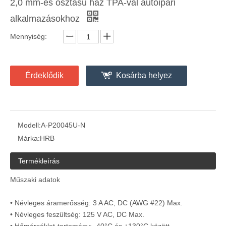
2,0 mm-es osztású ház TPA-val autóipari
alkalmazásokhoz
Mennyiség:
2,0 mm-es osztású vezeték a kártya csatlakozójához, ISL A-P20045U verzió
2,0 mm-es osztású vízszintes csat SMT M20046
Érdeklődik
Kosárba helyez
Modell:
A-P20045U-N
Márka:
HRB
Termékleírás
Műszaki adatok
• Névleges áramerősség: 3 A AC, DC (AWG #22) Max.
• Névleges feszültség: 125 V AC, DC Max.