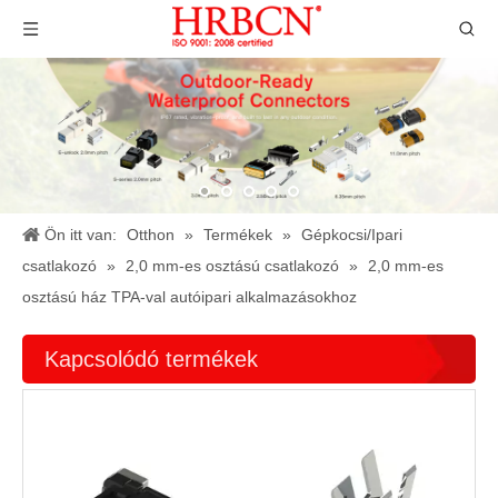
Ön itt van:
Otthon
»
Termékek
»
Gépkocsi/Ipari
csatlakozó
»
2,0 mm-es osztású csatlakozó
»
2,0 mm-es
osztású ház TPA-val autóipari alkalmazásokhoz
Kapcsolódó termékek