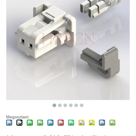
2,0 mm-es ónozott kapocs A-T20045PS-2
HRB 2,0 mm-es osztású vezeték az alaplapi csatlakozóhoz szabványos változat
Megosztani: