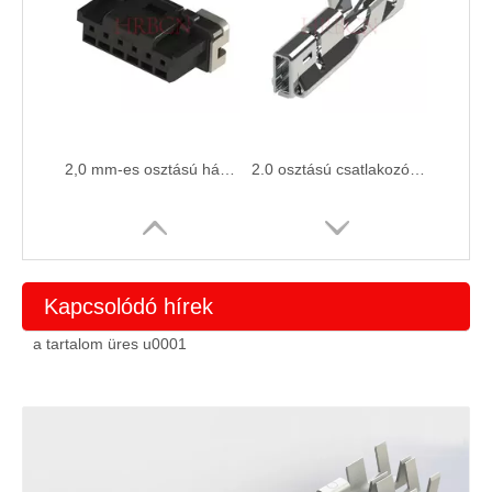
2,0 mm-es osztású ház TPA-val az autóipari alkalmazásokhoz, szabványos változathoz
2.0 osztású csatlakozó A-T20045UPS-2 ónozott kapcsa
Kapcsolódó hírek
a tartalom üres u0001
2,0 mm-es osztású SMT fejléc autóipari alkalmazásokhoz függőlegesen
2,0 mm-es osztású fejléc derékszögű autóipari nyomtatott áramköri alkalmazásokhoz