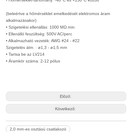
• Hőmérséklet-tartomány: -40°C és +130°C között
(beleértve a hőmérséklet emelkedését elektromos áram
alkalmazásakor)
• Szigetelési ellenállás: 1000 MΩ min.
• Ellenálló feszültség: 500V AC/perc
• Alkalmazható vezeték: AWG #24 - #22
Szigetelés átm. : ø1,3 - ø1,5 mm
• Tartsa be az LV214
• Áramkör száma: 2-12 pólus
Előző:
Következő:
2,0 mm-es osztású csatlakozó