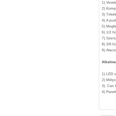
1).Vezet
2).Kompa
3).Tökél
4).A pus
5).Megfe
6).1/2 hü
2 pólusú HRB márkájú lámpa csatlakozó
7).Szers
8).3/8 h
9).Alacso
Alkalma
1).LED v
2).Mélyv
3). Can 
4).Panel
HRB 2 pólusú, vezeték-huzal LED csatlakozó