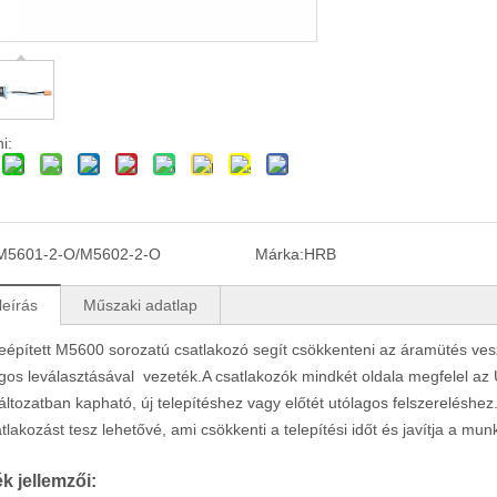
i:
M5601-2-O/M5602-2-O
Márka:
HRB
leírás
Műszaki adatlap
épített M5600 sorozatú csatlakozó segít csökkenteni az áramütés veszé
gos leválasztásával vezeték.A csatlakozók mindkét oldala megfelel az
áltozatban kapható, új telepítéshez vagy előtét utólagos felszereléshez.
atlakozást tesz lehetővé, ami csökkenti a telepítési időt és javítja a mu
k jellemzői: