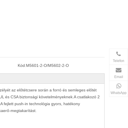
Telefon
Kód:
M5601-2-O/M5602-2-O
Email
lyét az előtétcsere során a forró és semleges előtét
WhatsApp
 UL és CSA biztonsági követelményeknek.A csatlakozó 2
A fejlett push-in technológia gyors, hatékony
nkaerő-megtakarítást.