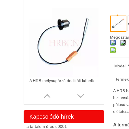
Megosztan
Modell:
termék
A HRB mélysugárzó dedikált kábelköteg csatlakozója szabadalmaztatott E26 lámpafejjel rendelkezik
A HRB be
biztonsá
pólusú v
előtétcs
Kapcsolódó hírek
A termé
a tartalom üres u0001