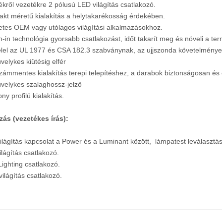
ékről vezetékre 2 pólusú LED világítás csatlakozó.
kt méretű kialakítás a helytakarékosság érdekében.
etes OEM vagy utólagos világítási alkalmazásokhoz.
h-in technológia gyorsabb csatlakozást, időt takarít meg és növeli a te
lel az UL 1977 és CSA 182.3 szabványnak, az ujjszonda követelménye
velykes kiütésig elfér
zámmentes kialakítás terepi telepítéshez, a darabok biztonságosan é
üvelykes szalaghossz-jelző
ny profilú kialakítás.
zás (vezetékes írás):
ilágítás kapcsolat a Power és a Luminant között, lámpatest leválaszt
ilágítás csatlakozó.
Lighting csatlakozó.
világítás csatlakozó.