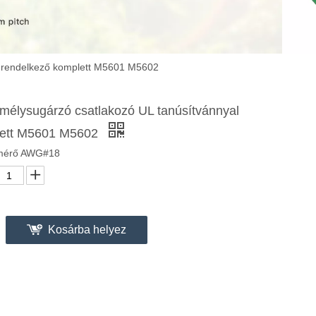
l rendelkező komplett M5601 M5602
élysugárzó csatlakozó UL tanúsítvánnyal
lett M5601 M5602
tmérő AWG#18
Kosárba helyez