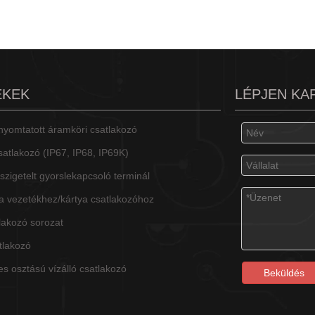
ÉKEK
LÉPJEN KA
yomtatott áramköri csatlakozó
csatlakozó (IP67, IP68, IP69K)
 szigetelt gyorslekapcsoló terminál
a vezetékhez/kártya csatlakozóhoz
lakozó sorozat
tlakozó
s osztású vízálló csatlakozó
Beküldés