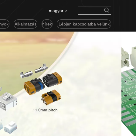
magyar
nyok
Alkalmazás
hírek
Lépjen kapcsolatba velünk