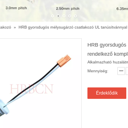
tlakozó
»
HRB gyorsdugós mélysugárzó csatlakozó UL tanúsítvánnya
HRB gyorsdugós m
rendelkező komp
Alkalmazható huzalá
Mennyiség:
Érdeklődik