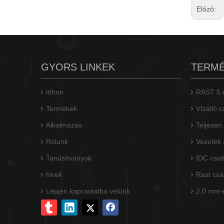
Előző:
GYORS LINKEK
TERM
itthon
RAST 5 n
Termékek
Vízálló 
Alkalmazás
Teljesen
Lámpa lámpatest leválasztó csatlakozó
Rólunk
Vezeték 
Tanúsítványok
IDC csat
hírek
Rast csa
Lépjen kapcsolatba velünk
2,0 mm-e