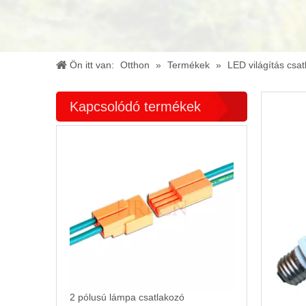
Ön itt van:
Otthon
»
Termékek
»
LED világítás csa
Kapcsolódó termékek
2 pólusú lámpa csatlakozó