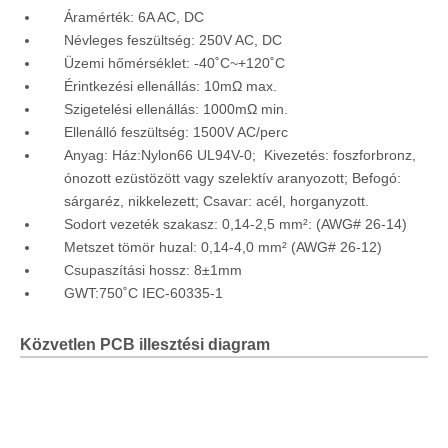
Áramérték: 6A AC, DC
Névleges feszültség: 250V AC, DC
Üzemi hőmérséklet: -40˚C~+120˚C
Érintkezési ellenállás: 10mΩ max.
Szigetelési ellenállás: 1000mΩ min.
Ellenálló feszültség: 1500V AC/perc
Anyag: Ház:Nylon66 UL94V-0; Kivezetés: foszforbronz,
ónozott ezüstözött vagy szelektív aranyozott; Befogó:
sárgaréz, nikkelezett; Csavar: acél, horganyzott.
Sodort vezeték szakasz: 0,14-2,5 mm²: (AWG# 26-14)
Metszet tömör huzal: 0,14-4,0 mm² (AWG# 26-12)
Csupaszítási hossz: 8±1mm
GWT:750˚C IEC-60335-1
Közvetlen PCB illesztési diagram