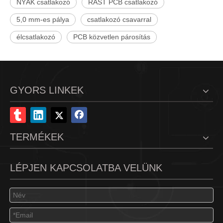
NYÁK csatlakozó
RAST PCB csatlakozó
5,0 mm-es pálya
csatlakozó csavarral
élcsatlakozó
PCB közvetlen párosítás
GYORS LINKEK
TERMÉKEK
LÉPJEN KAPCSOLATBA VELÜNK