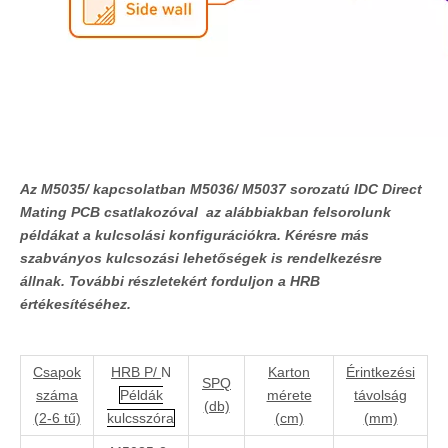
Az M5035/ kapcsolatban
M5036/
M5037 sorozatú IDC Direct
Mating PCB csatlakozóval
az alábbiakban felsorolunk
példákat a kulcsolási konfigurációkra. Kérésre más
szabványos kulcsozási lehetőségek is rendelkezésre
állnak. További részletekért forduljon a HRB
értékesítéséhez.
Csapok
HRB P/
N
Karton
Érintkezési
SPQ
száma
Példák
mérete
távolság
(db)
(2-6 tű)
kulcsszóra
(cm)
(mm)