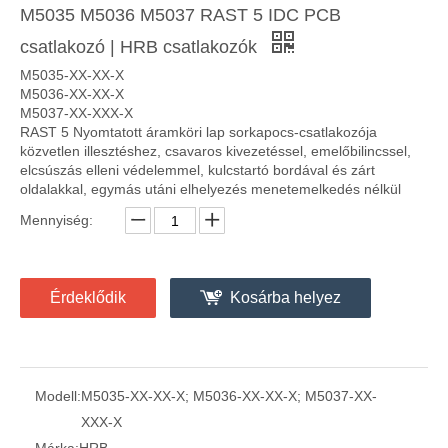
M5035 M5036 M5037 RAST 5 IDC PCB
csatlakozó | HRB csatlakozók
M5035-XX-XX-X
M5036-XX-XX-X
M5037-XX-XXX-X
RAST 5 Nyomtatott áramköri lap sorkapocs-csatlakozója
M5035 HRB RAST 5 csatlakozó közvetlen párosításhoz, csavaros csatlakozóval
M5038 sorozat RAST 5 IDC és csavaros közvetett csatlakozó PCB csatlakozó 5,0 mm
közvetlen illesztéshez, csavaros kivezetéssel, emelőbilincssel,
elcsúszás elleni védelemmel, kulcstartó bordával és zárt
oldalakkal, egymás utáni elhelyezés menetemelkedés nélkül
Mennyiség:
Érdeklődik
Kosárba helyez
Modell:
M5035-XX-XX-X; M5036-XX-XX-X; M5037-XX-
XXX-X