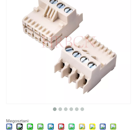
M5039 M5040 sorozat RAST 5 IDC és csavaros közvetett csatlakozó PCB csatlakozó 5,0 mm
M5036 RAST 5 IDC közvetlen sorkapocs Csatlakozó-PCB párosítás
Megosztani: