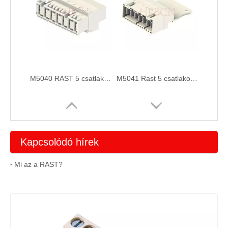
M5040 RAST 5 csatlakozó közvetett párosításhoz, csavaros csatlakozóval
M5041 Rast 5 csatlakozók, fülfej, csavaros csatlakozóval, fogantyú retesszel
Kapcsolódó hírek
Mi az a RAST?
M5042 Rast 5 csatlakozók, PCB fülfej, csavaros csatlakozóval
M5041 M5042 RAST 5 lapfejléc | Csavaros csatlakozó opcionális retesszel