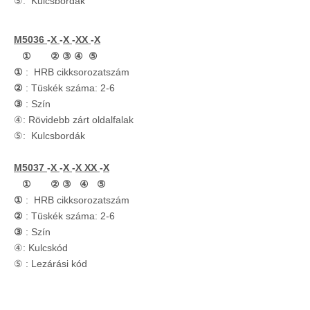
⑤: Kulcsbordák
M5036
-
X
-
X
-
XX
-
X
① ② ③ ④ ⑤
①
: HRB cikksorozatszám
②
: Tüskék száma: 2-6
③
: Szín
④: Rövidebb zárt oldalfalak
⑤: Kulcsbordák
M5037
-
X
-
X
-
X
XX
-
X
① ② ③ ④ ⑤
①
: HRB cikksorozatszám
②
: Tüskék száma: 2-6
③
: Szín
④: Kulcskód
⑤
: Lezárási kód