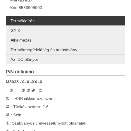
Márka:
HRB
Kód:
8536909000
Termékleírás
GYIK
Alkalmazás
Termékmegfelelőség és tanúsítvány
Az IDC előnyei
P/N definíció
M5035
-
X
-
X
-
XX
-
X
① ② ③ ④ ⑤
①
: HRB cikksorozatszám
②
: Tüskék száma: 2-6
③
: Szín
④: Szabványos c
elveszett/nyitott
oldalfalak