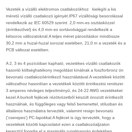
Vezeték a vízálló elektromos csatlakozókhoz kielégíti a kis
méretű vízálló csatlakozó igényét.IP67 vízállósági besorolással
rendelkezik az IEC 60529 szerint. 2,0 mm-es osztásközzel
(érintkezővel) és 4,0 mm-es sortávolsággal rendelkezik a
kétsoros változatoknál.A teljes méret párosításkor mindössze
30,2 mm a huzal-huzal sorozat esetében, 21,0 m a vezeték és a
PCB változat esetében.
A 2, 3 és 4 pozícióban kapható, vezetékes vízálló csatlakozók
hasonló költséghatékony megoldást kínálnak a foszforbronz ón
bevonatú csatlakozóérintkező használatával.A vezetékek közötti
változathoz hasonlóan a vezetékek közötti érintkezési rendszer
3 amperes névleges teljesítményű, és 24-22 AWG vezetékeket
kezel.A burkolt fejlécek rézötvözetből készült ónozott érintkezőt
használnak, és függőleges vagy felső bemenettel, stílusban és
általános használatra tervezték, valamint resign bevonatú
('cserepes') PC-lapokkal.A fejlécet is úgy tervezték, hogy a
vezetékek közötti kapcsolatot ezen a csatlakozóaljzaton
keresztül fogadja el a maximális rugalmasság érdekében.