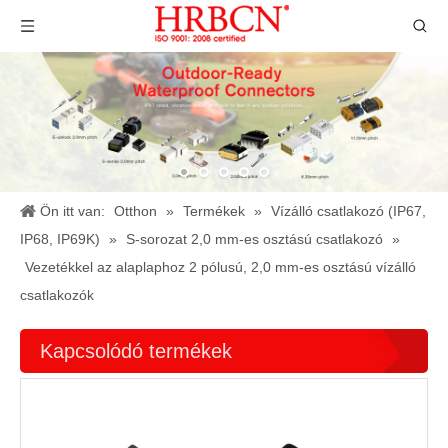
Ön itt van:
Otthon
»
Termékek
»
Vízálló csatlakozó (IP67,
IP68, IP69K)
»
S-sorozat 2,0 mm-es osztású csatlakozó
»
Vezetékkel az alaplaphoz 2 pólusú, 2,0 mm-es osztású vízálló
csatlakozók
Kapcsolódó termékek