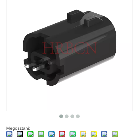
HRB 2,0 mm-es vízálló csatlakozó, IP67 besorolású, kétsoros apa ház
Autóipari vezetékcsatlakozók 2,0 mm-es osztással
2,0 mm-es osztású vízálló huzal a táblafej csatlakozójához
Vízálló csatlakozó a vezetékhez a vezetékhez csatlakozó házhoz
Megosztani: