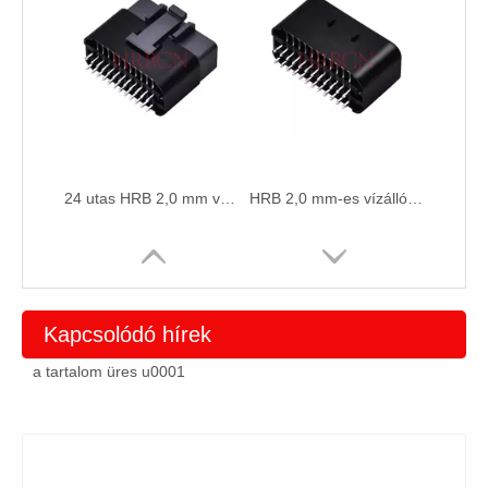
24 utas HRB 2,0 mm vízálló IP67 besorolású csatlakozó
HRB 2,0 mm-es vízálló csatlakozó IP67 NYÁK-fejcsatlakozó
Kapcsolódó hírek
a tartalom üres u0001