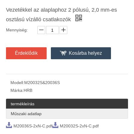
Vezetékkel az alaplaphoz 2 pólusú, 2,0 mm-es
osztású vízálló csatlakozók
Mennyiség:
Huzal a vezetékhez 2,0 mm-es osztású vízálló csatlakozók
Érdeklődik
Kosárba helyez
Modell:
M20032S&20036S
Márka:
HRB
termékleírás
Műszaki adatlap
M20036S-2xN-C.pdf
M20032S-2xN-C.pdf