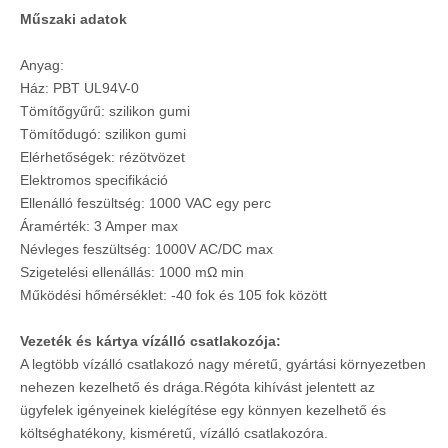
Műszaki adatok
Anyag:
Ház: PBT UL94V-0
Tömítőgyűrű: szilikon gumi
Tömítődugó: szilikon gumi
Elérhetőségek: rézötvözet
Elektromos specifikáció
Ellenálló feszültség: 1000 VAC egy perc
Áramérték: 3 Amper max
Névleges feszültség: 1000V AC/DC max
Szigetelési ellenállás: 1000 mΩ min
Működési hőmérséklet: -40 fok és 105 fok között
Vezeték és kártya vízálló csatlakozója:
A legtöbb vízálló csatlakozó nagy méretű, gyártási környezetben
nehezen kezelhető és drága.Régóta kihívást jelentett az
ügyfelek igényeinek kielégítése egy könnyen kezelhető és
költséghatékony, kisméretű, vízálló csatlakozóra.