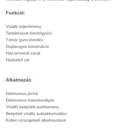
Funkció:
Vízálló teljesítmény
Tartalmazott tömítőgyűrű
Tömör gumi tömítés
Duplarugós konstrukció
Ház-terminál zárak
Házbelső zár
Alkalmazás:
Elektromos jármű
Elektromos motorkerékpár
Vízálló beépített autókamera
Beépített vízálló autóakkumulátor
Kültéri vízszigetelő alkalmazások