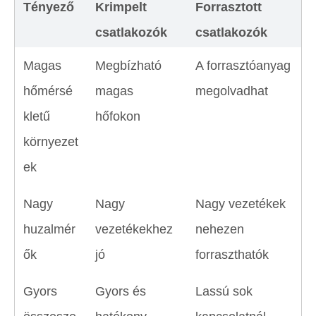
Tényező
Krimpelt
Forrasztott
csatlakozók
csatlakozók
Magas
Megbízható
A forrasztóanyag
hőmérsé
magas
megolvadhat
kletű
hőfokon
környezet
ek
Nagy
Nagy
Nagy vezetékek
huzalmér
vezetékekhez
nehezen
ők
jó
forraszthatók
Gyors
Gyors és
Lassú sok