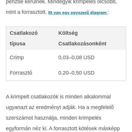
pénzbe kerülnek. Mindegyik krimpelés olcsóbb,
mint a forrasztott.
:
Itt van egy egyszerű diagram
Csatlakozó
Költség
típusa
Csatlakozásonként
Crimp
0,03–0,08 USD
Forrasztó
0,20–0,50 USD
A krimpelt csatlakozók is minden alkalommal
ugyanazt az eredményt adják. Ha a megfelelő
szerszámot használja, minden krimpelés
egyformán néz ki. A forrasztott kötések másképp