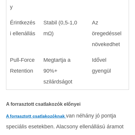
y
Érintkezés
Stabil (0,5-1,0
Az
i ellenállás
mΩ)
öregedéssel
növekedhet
Pull-Force
Megtartja a
Idővel
Retention
90%+
gyengül
szilárdságot
A forrasztott csatlakozók előnyei
van néhány jó pontja
A forrasztott csatlakozóknak
speciális esetekben. Alacsony ellenállású áramot