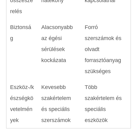
összesze
hatékony
kapcsolatnál
relés
Biztonsá
Alacsonyabb
Forró
g
az égési
szerszámok és
sérülések
olvadt
kockázata
forrasztóanyag
szükséges
Eszköz-/k
Kevesebb
Több
észségkö
szakértelem
szakértelem és
vetelmén
és speciális
speciális
yek
szerszámok
eszközök