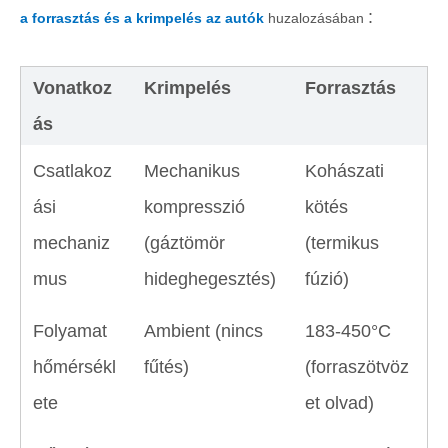
:
a forrasztás és a krimpelés az autók
huzalozásában
Vonatkoz
Krimpelés
Forrasztás
ás
Csatlakoz
Mechanikus
Kohászati ​​
ási
kompresszió
kötés
mechaniz
(gáztömör
(termikus
mus
hideghegesztés)
fúzió)
Folyamat
Ambient (nincs
183-450°C
hőmérsékl
fűtés)
(forraszötvöz
ete
et olvad)