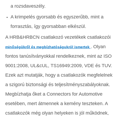
a rozsdaveszély.
A krimpelés gyorsabb és egyszerűbb, mint a
forrasztás, így gyorsabban elkészül.
A HRB&HRBCN csatlakozó vezetékek csatlakozói
. Olyan
minőségükről és megbízhatóságukról ismertek
fontos tanúsítványokkal rendelkeznek, mint az ISO
9001:2008, UL&cUL, TS16949:2009, VDE és TUV.
Ezek azt mutatják, hogy a csatlakozók megfelelnek
a szigorú biztonsági és teljesítményszabályoknak.
Megbízhatja őket a Connectors for Automotive
esetében, mert átmennek a kemény teszteken. A
csatlakozók még olyan helyeken is jól működnek,