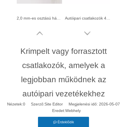
2,0 mm-es osztású ház TPA-val autóipari alkalmazásokhoz
Autóipari csatlakozók 4,0 mm-es osztású füles házhoz
Krimpelt vagy forrasztott
csatlakozók, amelyek a
legjobban működnek az
autóipari vezetékekhez
4.0 Pitch 2 pólusú füles ház férfi érintkező számára
4,0 dőlésszögű, 2 pólusú füles ház panelrögzítéssel az érintkezőhöz
Nézetek:
0
Szerző:Site Editor Megjelenési idő: 2026-05-07
Eredet:
Webhely
Érdeklődik