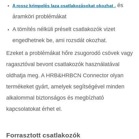
és
A rossz krimpelés laza csatlakozásokat okozhat .
áramköri problémákat
A tömítés nélküli préselt csatlakozók vizet
engedhetnek be, ami rozsdát okozhat.
Ezeket a problémákat hőre zsugorodó csövek vagy
ragasztóval bevont csatlakozók használatával
oldhatja meg. A HRB&HRBCN Connector olyan
termékeket gyárt, amelyek segítségével minden
alkalommal biztonságos és megbízható
kapcsolatokat érhet el.
Forrasztott csatlakozók