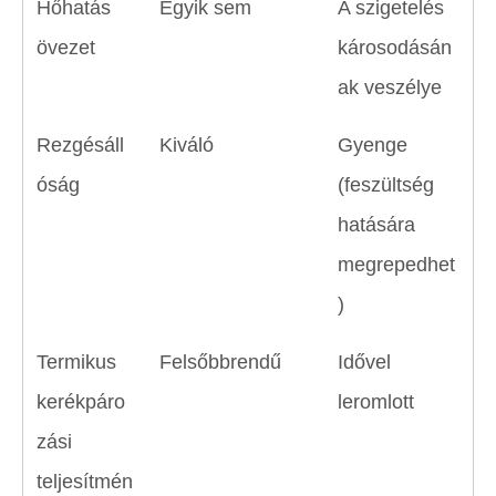
Hőhatás
Egyik sem
A szigetelés
övezet
károsodásán
ak veszélye
Rezgésáll
Kiváló
Gyenge
óság
(feszültség
hatására
megrepedhet
)
Termikus
Felsőbbrendű
Idővel
kerékpáro
leromlott
zási
teljesítmén