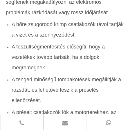
segítenek megakadályozni az elektromos
problémák rázkódását vagy rossz időjárását.
A hőre zsugorodó krimp csatlakozók távol tartják
a vizet és a szennyeződést.
A feszültségmentesítés elősegíti, hogy a
vezetékek tovább tartsák, ha a dolgok
megremegnek.
A tengeri minőségű tompakötések megállítják a
rozsdát, és lehetővé teszik a préselés
ellenőrzését.
A préselt csatlakozók jók a motorterekhez, az
alváz vezetékekhez és a külső lámpákhoz.