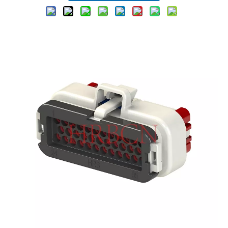
Autóipari csatlakozóaljzatok 4,0 mm-es osztású foglalatházhoz