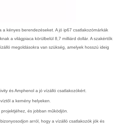
ja a kényes berendezéseket. A jó ip67 csatlakozómárkák
k a világpiaca körülbelül 8,7 milliárd dollár. A szakértők
 vízálló megoldásokra van szükség, amelyek hosszú ideig
y és Amphenol a jó vízálló csatlakozókért.
a víztől a kemény helyeken.
 a projektjéhez, és jobban működjön.
izonyosodjon arról, hogy a vízálló csatlakozók jók és