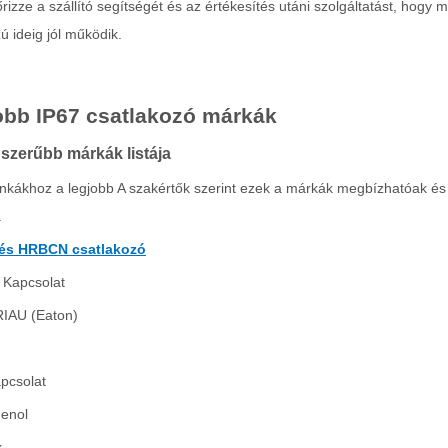
őrizze a szállító segítségét és az értékesítés utáni szolgáltatást, hogy
ú ideig jól működik.
obb IP67 csatlakozó márkák
szerűbb márkák listája
kákhoz a legjobb A szakértők szerint ezek a márkák megbízhatóak és
.
és HRBCN csatlakozó
 Kapcsolat
IAU (Eaton)
pcsolat
enol
x