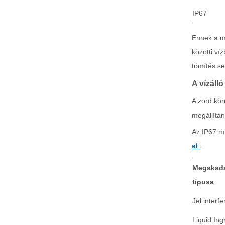
IP67
Ennek a m
közötti ví
tömítés s
A vízáll
A zord kör
megállítan
Az IP67 mi
el
:
Megakadá
típusa
Jel interf
Liquid Ing