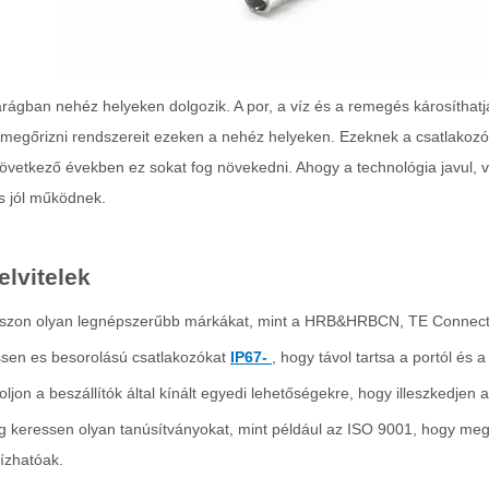
rágban nehéz helyeken dolgozik. A por, a víz és a remegés károsíthat
megőrizni rendszereit ezeken a nehéz helyeken. Ezeknek a csatlakozókna
következő években ez sokat fog növekedni. Ahogy a technológia javul,
s jól működnek.
elvitelek
szon olyan legnépszerűbb márkákat, mint a HRB&HRBCN, TE Connectivit
sen es besorolású csatlakozókat
IP67-
, hogy távol tartsa a portól és 
ljon a beszállítók által kínált egyedi lehetőségekre, hogy illeszkedjen
g keressen olyan tanúsítványokat, mint például az ISO 9001, hogy megb
ízhatóak.