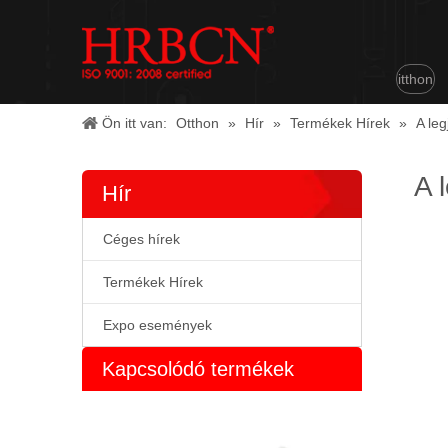
itthon
Ön itt van:
Otthon
»
Hír
»
Termékek Hírek
»
A le
A 
Hír
Céges hírek
Termékek Hírek
Expo események
Kapcsolódó termékek