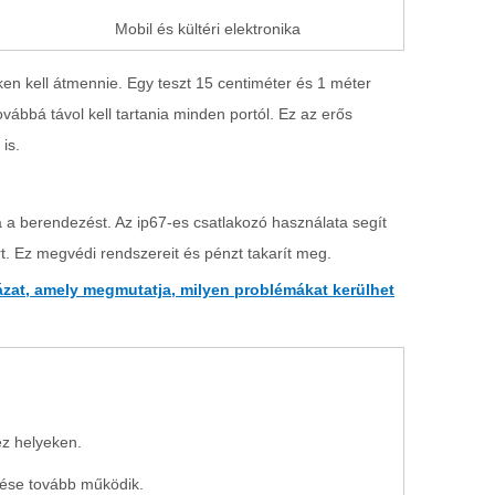
Mobil és kültéri elektronika
n kell átmennie. Egy teszt 15 centiméter és 1 méter
ovábbá távol kell tartania minden portól. Ez az erős
is.
a a berendezést. Az ip67-es csatlakozó használata segít
ort. Ez megvédi rendszereit és pénzt takarít meg.
ázat, amely megmutatja, milyen problémákat kerülhet
éz helyeken.
dezése tovább működik.