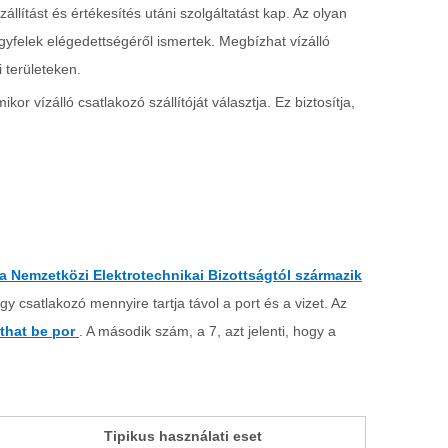
llítást és értékesítés utáni szolgáltatást kap. Az olyan
yfelek elégedettségéről ismertek. Megbízhat vízálló
 területeken.
kor vízálló csatlakozó szállítóját választja. Ez biztosítja,
a Nemzetközi Elektrotechnikai Bizottságtól származik
y csatlakozó mennyire tartja távol a port és a vizet. Az
uthat be por
. A második szám, a 7, azt jelenti, hogy a
Tipikus használati eset