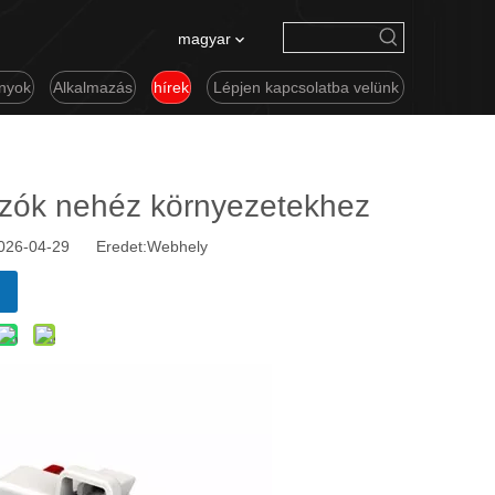
magyar
nyok
Alkalmazás
hírek
Lépjen kapcsolatba velünk
ozók nehéz környezetekhez
2026-04-29 Eredet:
Webhely