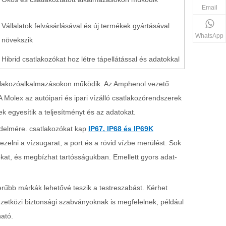
Email
Vállalatok felvásárlásával és új termékek gyártásával
WhatsApp
növekszik
Hibrid csatlakozókat hoz létre tápellátással és adatokkal
csatlakozóalkalmazásokon működik. Az Amphenol vezető
A Molex az autóipari és ipari vízálló csatlakozórendszerek
k egyesítik a teljesítményt és az adatokat.
édelmére. csatlakozókat kap
IP67, IP68 és IP69K
kezelni a vízsugarat, a port és a rövid vízbe merülést. Sok
zókat, és megbízhat tartósságukban. Emellett gyors adat-
erűbb márkák lehetővé teszik a testreszabást. Kérhet
zetközi biztonsági szabványoknak is megfelelnek, például
ató.