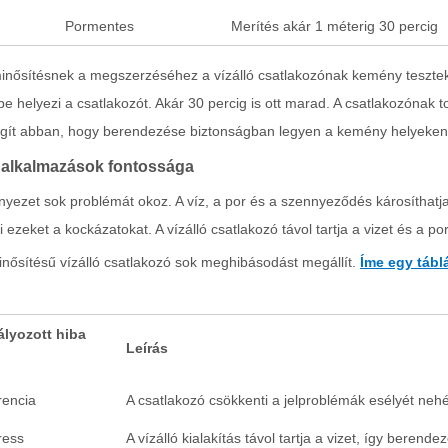
Pormentes
Merítés akár 1 méterig 30 percig
inősítésnek a megszerzéséhez a vízálló csatlakozónak kemény teszteke
zbe helyezi a csatlakozót. Akár 30 percig is ott marad. A csatlakozónak t
egít abban, hogy berendezése biztonságban legyen a kemény helyeken 
ó alkalmazások fontossága
nyezet sok problémát okoz. A víz, a por és a szennyeződés károsíthatj
i ezeket a kockázatokat. A vízálló csatlakozó távol tartja a vizet és a p
nősítésű vízálló csatlakozó sok meghibásodást megállít.
Íme egy tábl
lyozott hiba
Leírás
erencia
A csatlakozó csökkenti a jelproblémák esélyét neh
ress
A vízálló kialakítás távol tartja a vizet, így beren