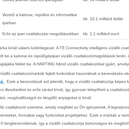
Vezető a katonai, repülési és informatikai
kb. 10,1 milliárd dollár
iparban
Erős az ipari csatlakozási megoldásokban
kb. 1,1 milliárd euró
ka kínál valami különlegeset. A TE Connectivity intelligens vízálló 
ölt be a katonai és repülőgépipari vízálló csatlakozómegoldások terén. 
ógiájába fektet be. A HARTING hibrid vízálló csatlakozókat gyárt, amelye
vízálló csatlakozómárkák fejlett funkciókat használnak a berendezés v
sú
. Ezek a besorolások azt jelentik, hogy a vízálló csatlakozója képes 
s illeszkedést és erős zárást kínál, így gyorsan telepítheti a csatlako
tást, rezgésállóságot és lángálló anyagokat is kínál.
lló csatlakozót szeretne, amely megfelel az Ön igényeinek. A legnépsz
méreteket, formákat vagy funkciókat projektjéhez. Ezek a márkák a nem
0 lángbesorolásnak, így a vízálló csatlakozója biztonságos és megbízh