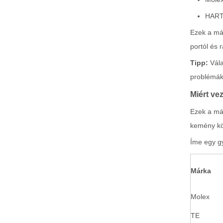
11,0 mm-es osztású vízálló vezeték a kártya csatlakozójához 2 tű
HART
Ezek a má
portól és
Tipp:
Vála
problémáka
Miért ve
Ezek a már
kemény kör
Íme egy gy
Márka
Molex
TE