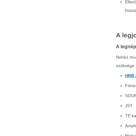
Ellen
hossz
A legj
A legnép
11,0 mm-es osztású vízálló vezeték a vezetékcsatlakozóhoz 2 tű
Nehéz mun
szüksége 
HRB 
Főnix
SOUR
JST
TE ka
Amph
Mole