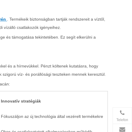
erén
. Termékeik biztonságban tartják rendszereit a víztől,
 vízálló csatlakozók igényeihez.
ge és támogatása tekintetében. Ez segít elkerülni a
kel és a hírnevükkel. Pénzt költenek kutatásra, hogy
szigorú víz- és porállósági teszteken mennek keresztül.
iacán:
Innovatív stratégiák
Fókuszáljon az új technológia által vezérelt termékekre
Telefon
Okos és csatlakoztatott alkalmazásokon működik