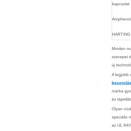
kapcsolat
Amphenol
HARTING
Minden már
szerepet t
új technol
A legjobb 
besorolá
márka gyor
és tápellá
Olyan vízá
speciális 
az UL 94V-