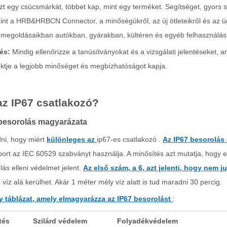
zt egy csúcsmárkát, többet kap, mint egy terméket. Segítséget, gyors szá
nt a HRB&HRBCN Connector, a minőségükről, az új ötleteikről és az üg
ómegoldásaikban autókban, gyárakban, kültéren és egyéb felhasználási
és:
Mindig ellenőrizze a tanúsítványokat és a vizsgálati jelentéseket, ami
ktje a legjobb minőséget és megbízhatóságot kapja.
az IP67 csatlakozó?
besorolás magyarázata
ni, hogy miért
különleges az
ip67-es csatlakozó .
Az IP67 besorolás 
port az IEC 60529 szabványt használja. A minősítés azt mutatja, hogy eg
olás elleni védelmet jelent.
Az első szám, a 6, azt jelenti, hogy nem j
 víz alá kerülhet. Akár 1 méter mély víz alatt is tud maradni 30 percig.
gy táblázat, amely elmagyarázza az IP67 besorolást
:
tés
Szilárd védelem
Folyadékvédelem