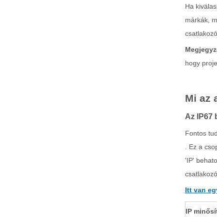
Ha kiválas
márkák, mi
csatlakoz
Megjegyz
hogy proje
Mi az 
Az IP67 
Fontos tud
. Ez a cso
'IP' behat
csatlakozó
Itt van e
IP minősí