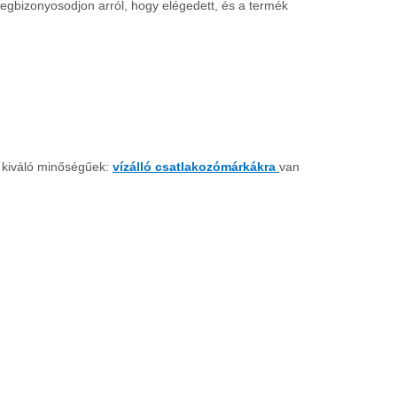
 megbizonyosodjon arról, hogy elégedett, és a termék
 kiváló minőségűek:
vízálló csatlakozómárkákra
van