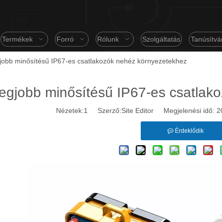
Termékek
Forró
Rólunk
Szolgáltatás
Tanúsítvá
gjobb minősítésű IP67-es csatlakozók nehéz környezetekhez
legjobb minősítésű IP67-es csatlak
Nézetek:
1
Szerző:Site Editor Megjelenési idő: 
Érdeklődik