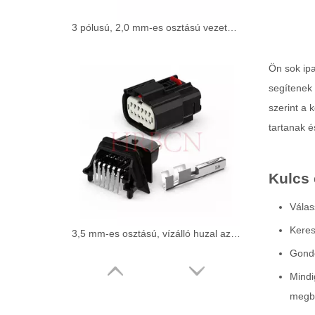
3 pólusú, 2,0 mm-es osztású vezeték és vízálló elektromos csatlakozók
Ön sok ipa
segítenek 
szerint a 
tartanak é
Kulcs 
Válas
Keres
3,5 mm-es osztású, vízálló huzal az alaplaphoz csatlakozó
Gondo
Mindi
megb