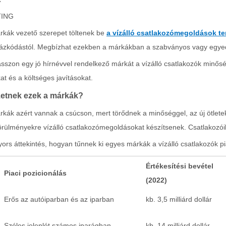
ING
rkák vezető szerepet töltenek be
a vízálló csatlakozómegoldások t
 rázkódástól. Megbízhat ezekben a márkákban a szabványos vagy egyedi
sszon egy jó hírnévvel rendelkező márkát a vízálló csatlakozók minősé
t és a költséges javításokat.
zetnek ezek a márkák?
kák azért vannak a csúcson, mert törődnek a minőséggel, az új ötletek
ülményekre vízálló csatlakozómegoldásokat készítsenek. Csatlakozóik 
ors áttekintés, hogyan tűnnek ki egyes márkák a vízálló csatlakozók p
Értékesítési bevétel
Piaci pozicionálás
(2022)
Erős az autóiparban és az iparban
kb. 3,5 milliárd dollár
Széles jelenlét számos iparágban
kb. 14 milliárd dollár