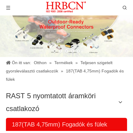
Ön itt van:
Otthon
»
Termékek
»
Teljesen szigetelt
gyorsleválasztó csatlakozók
»
187(TAB 4,75mm) Fogadók és
fülek
RAST 5 nyomtatott áramköri
csatlakozó
187(TAB 4,75mm) Fogadók és fülek