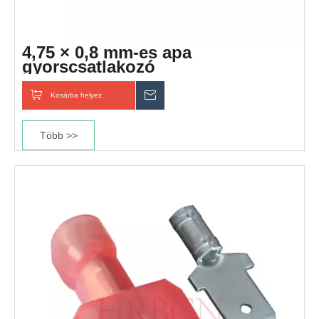
4,75 × 0,8 mm-es apa
gyorscsatlakozó
Kosárba helyez
Érdeklődik
Több >>