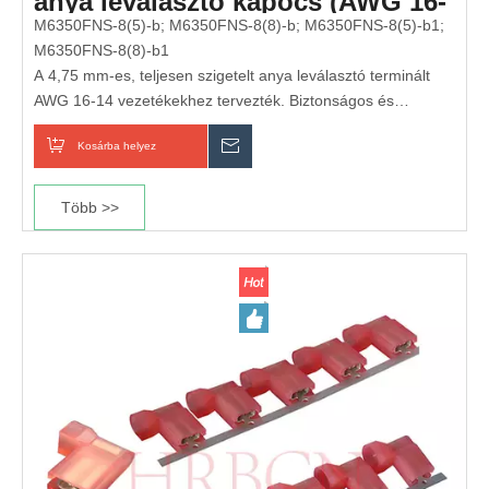
anya leválasztó kapocs (AWG 16-
14)
M6350FNS-8(5)-b; M6350FNS-8(8)-b; M6350FNS-8(5)-b1;
M6350FNS-8(8)-b1
A 4,75 mm-es, teljesen szigetelt anya leválasztó terminált
AWG 16-14 vezetékekhez tervezték. Biztonságos és
megbízható elektromos csatlakozást biztosít az autóiparban,
Kosárba helyez
Érdeklődik
háztartási készülékekben és ipari vezetékrendszerekben.
Ez a gyorsleválasztó terminál teljesen szigetelt hüvelyrel
Több >>
rendelkezik a fokozott biztonság és védelem érdekében, így
ideális olyan alkalmazásokhoz, amelyek rezgésállóságot és
gyakori csatlakoztatást/leválasztást igényelnek.