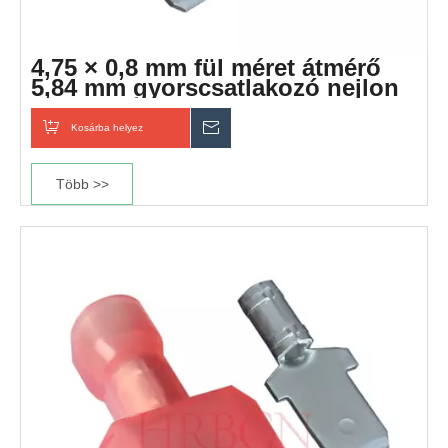
4,75 × 0,8 mm fül méret átmérő
5,84 mm gyorscsatlakozó nejlon
csatlakozó
Kosárba helyez
Érdeklődik
Több >>