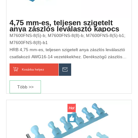
4,75 mm-es, teljesen szigetelt
anya zászlós leválasztó kapocs
(AWG 16-14)
M7600FNS-8(5)-b; M7600FNS-8(8)-b; M7600FNS-8(5)-b1;
M7600FNS-8(8)-b1
HRB 4,75 mm-es, teljesen szigetelt anya zászlós leválasztó
csatlakozó AWG16-14 vezetékekhez. Derékszögű zászlós
kialakítás az egyszerű útválasztás és a korlátozott beépítési
Kosárba helyez
Érdeklődik
hely érdekében. Az ónozott sárgaréz érintkező és az
égésgátló nylon szigetelés biztonságos és megbízható
működést biztosít. Tökéletes autóipari, háztartási és ipari
Több >>
közepes áramú kábelköteg megoldásokhoz.