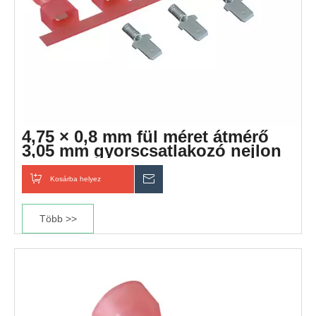
4,75 × 0,8 mm fül méret átmérő
3,05 mm gyorscsatlakozó nejlon
egyenes csatlakozó
Kosárba helyez
Érdeklődik
Több >>