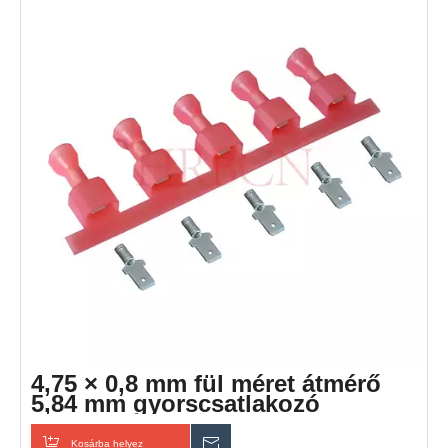
4,75 × 0,8 mm fül méret átmérő
5,84 mm gyorscsatlakozó
szigetelt csatlakozó
Kosárba helyez
Érdeklődik