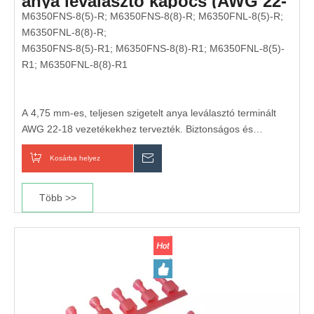
anya leválasztó kapocs (AWG 22-
18)
M6350FNS-8(5)-R; M6350FNS-8(8)-R; M6350FNL-8(5)-R;
M6350FNL-8(8)-R;
M6350FNS-8(5)-R1; M6350FNS-8(8)-R1; M6350FNL-8(5)-
R1; M6350FNL-8(8)-R1
A 4,75 mm-es, teljesen szigetelt anya leválasztó terminált
AWG 22-18 vezetékekhez tervezték. Biztonságos és
megbízható elektromos csatlakozást biztosít az autóiparban,
Kosárba helyez
Érdeklődik
háztartási készülékekben és ipari vezetékrendszerekben.
Ez a gyorsleválasztó terminál teljesen szigetelt hüvelyrel
Több >>
rendelkezik a fokozott biztonság és védelem érdekében, így
ideális olyan alkalmazásokhoz, amelyek rezgésállóságot és
gyakori csatlakoztatást/leválasztást igényelnek.