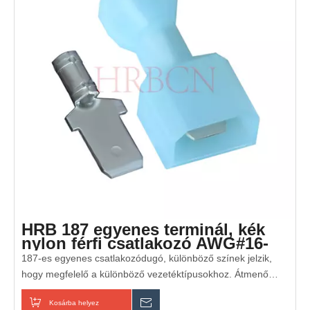
HRB 187 egyenes terminál, kék
nylon férfi csatlakozó AWG#16-
14-gyel
187-es egyenes csatlakozódugó, különböző színek jelzik,
hogy megfelelő a különböző vezetéktípusokhoz. Átmenő
furat, egyenes csatlakozó
Kosárba helyez
Érdeklődik