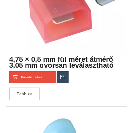
4,75 × 0,5 mm fül méret átmérő
3,05 mm gyorsan leválasztható
nylon csatlakozó
Kosárba helyez
Érdeklődik
Több >>