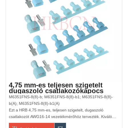
4,75 mm-es teljesen szigetelt
dugaszoló csatlakozókapocs
(AWG16-14)
M6351FNS-8(8)-b; M6351FNS-8(8)-b1; M6351FNS-8(8)-
b(A); M6351FNS-8(8)-b1(A)
Ezt a HRB 4,75 mm-es, teljesen szigetelt, dugaszoló
csatlakozót AWG16-14 vezetékmérőhöz tervezték. Kiváló
minőségű ónozott sárgarézből készült, kiváló elektromos