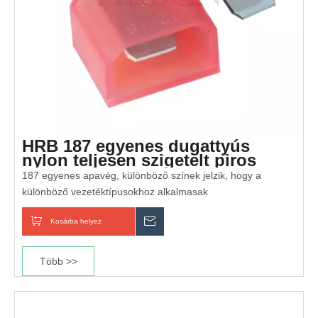
HRB 187 egyenes dugattyús
nylon teljesen szigetelt piros
AWG#22-18
187 egyenes apavég, különböző színek jelzik, hogy a
különböző vezetéktípusokhoz alkalmasak
Kosárba helyez
Érdeklődik
Több >>