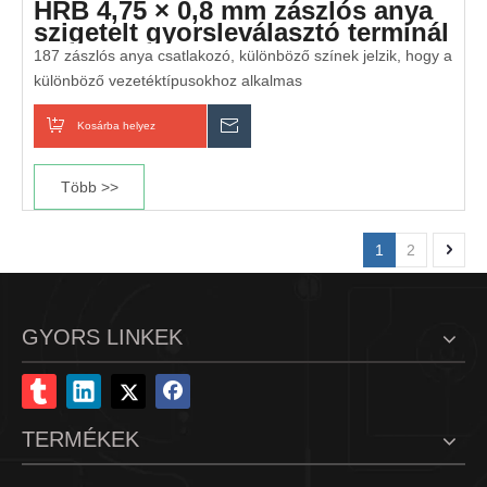
HRB 4,75 × 0,8 mm zászlós anya
szigetelt gyorsleválasztó terminál
AWG#22-18
187 zászlós anya csatlakozó, különböző színek jelzik, hogy a
különböző vezetéktípusokhoz alkalmas
Kosárba helyez
Érdeklődik
Több >>
1
2
GYORS LINKEK
TERMÉKEK