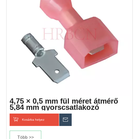
4,75 × 0,5 mm fül méret átmérő
5,84 mm gyorscsatlakozó
nejlonnal
Kosárba helyez
Érdeklődik
Több >>