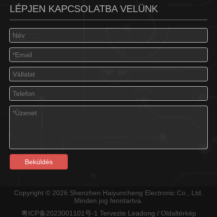
LÉPJEN KAPCSOLATBA VELÜNK
Beküldés
Copyright ©
2026
Shenzhen Haiyuncheng Electronic Co., Ltd.
Minden jog fenntartva.
粤ICP备2023001101号-1
Tervezte
Leadong
/
Oldaltérkép