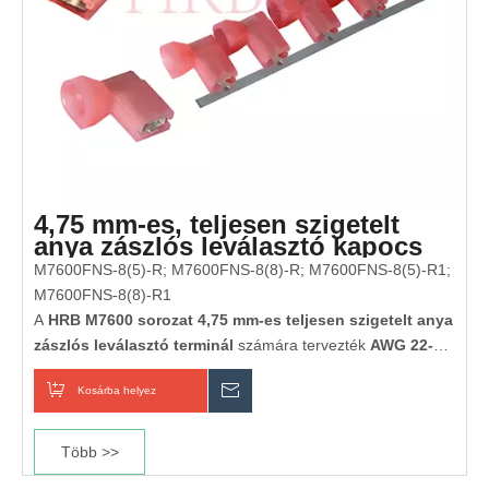
4,75 mm-es, teljesen szigetelt
anya zászlós leválasztó kapocs
(AWG 22-18)
M7600FNS-8(5)-R; M7600FNS-8(8)-R; M7600FNS-8(5)-R1;
M7600FNS-8(8)-R1
A
HRB M7600 sorozat 4,75 mm-es teljesen szigetelt anya
zászlós leválasztó terminál
számára tervezték
AWG 22-18
(0,32–0,82 mm²) vezetékek. Derékszögű zászlós
Kosárba helyez
Érdeklődik
kialakításának köszönhetően kényelmes oldalsó
vezetékezést és helytakarékos telepítést tesz lehetővé. A
korrózióállóság érdekében ónozott sárgarézből és a
Több >>
biztonság érdekében teljesen szigetelt nylon 66 hüvelyből