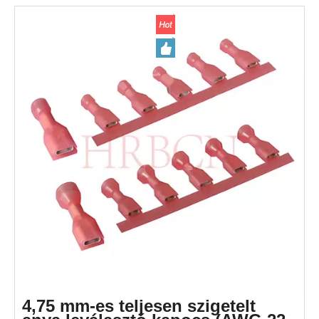
készült, 10A 300V névleges feszültséggel rendelkezik, és
-25°C és +105°C között működik. Alkalmas
gépjárművezetékekhez, háztartási cikkekhez, ipari
panelekhez és LED-es világításhoz. UL, RoHS, REACH
tanúsítvánnyal rendelkezik.
4,75 mm-es teljesen szigetelt