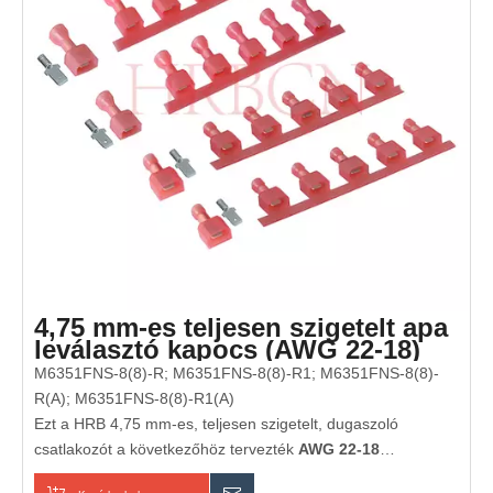
4,75 mm-es teljesen szigetelt apa
leválasztó kapocs (AWG 22-18)
M6351FNS-8(8)-R; M6351FNS-8(8)-R1; M6351FNS-8(8)-
R(A); M6351FNS-8(8)-R1(A)
Ezt a HRB 4,75 mm-es, teljesen szigetelt, dugaszoló
csatlakozót a következőhöz tervezték
AWG 22-18
huzalmérő. Kiváló minőségű ónozott sárgarézből készült,